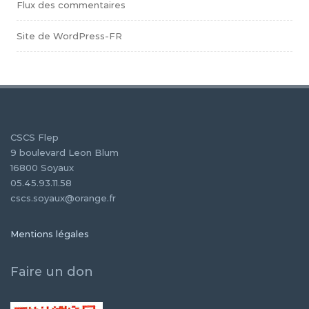
Flux des commentaires
Site de WordPress-FR
CSCS Flep
9 boulevard Leon Blum
16800 Soyaux
05.45.93.11.58
cscs.soyaux@orange.fr
Mentions légales
Faire un don