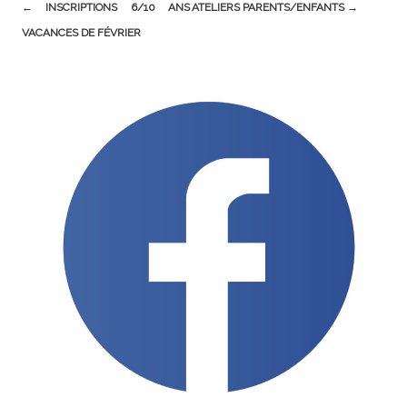
Post
←
INSCRIPTIONS 6/10 ANS
ATELIERS PARENTS/ENFANTS
→
navigation
VACANCES DE FÉVRIER