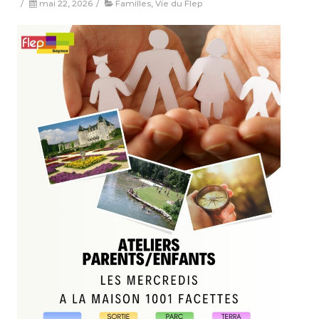
/
mai 22, 2026
/
Familles
,
Vie du Flep