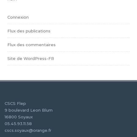
Connexion
Flux des publications
Flux des commentaires
Site de WordPress-FR
CSCS Flep
9 boulevard Leon Blum
16800 Soyaux
05.45.93.11.58
cscs.soyaux@orange.fr