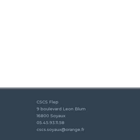
CSCS Flep
9 boulevard Leon Blum
16800 Soyaux
05.45.93.11.58
cscs.soyaux@orange.fr