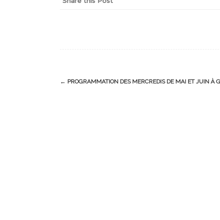
Share this Post
Post
←
PROGRAMMATION DES MERCREDIS DE MAI ET JUIN À 
navigation