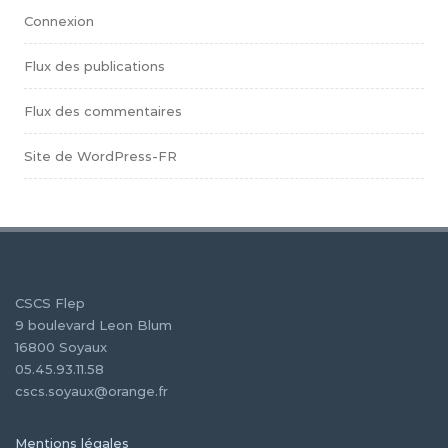
Connexion
Flux des publications
Flux des commentaires
Site de WordPress-FR
CSCS Flep
9 boulevard Leon Blum
16800 Soyaux
05.45.93.11.58
cscs.soyaux@orange.fr
Mentions légales